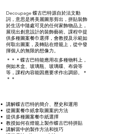
工作坊簡介
Decoupage 蝶古巴特源自於法文動
詞，意思是將美麗圖形剪出，拼貼裝飾
於生活中隨處可見的任何家飾物品上，
展現出創意設計的裝飾藝術。課程中提
供多種圖案餐巾選擇，會教授及示範如
何取出圖案，及轉貼在燈籠上，從中發
揮個人的無限的想像力。
＊＊＊蝶古巴特能應用在多種物料上，
例如木盒、玻璃瓶、玻璃碟、布袋等
等，課程內容能因應要求作出調節。＊
＊＊
課堂內容
講解蝶古巴特的簡介、歷史和運用
從圖案餐巾紙拿取圖案的方法
提供多種圖案餐巾紙選擇
教授如何在燈籠上製作蝶古巴特拼貼
講解當中的製作方法和技巧