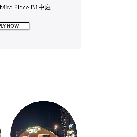
ra Place B1中庭
PLY NOW