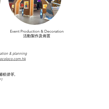
Event Production & Decoration
活動製作及佈置
ation & planning
locoloco.com.hk
備租借等。
91