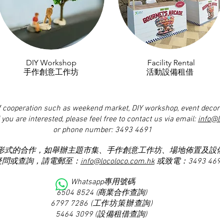
DIY Workshop
Facility Rental
手作創意工作坊
活動設備租借
 cooperation such as weekend market, DIY workshop, event decor
f you are interested, please feel free to contact us via email:
info@
or phone number: 3493 4691
形式的合作，如舉辦主題市集、手作創意工作坊、場地佈置及設
疑問或查詢，請電郵至：
info@locoloco.com.hk
或致電：3493 46
Whatsapp專用號碼
6504 8524 (商業合作查詢)
6797 7286
(工作坊策辦查詢)
5464 3099
(設備
租借查詢
)