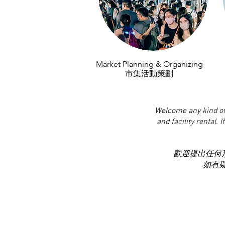
Market Planning & Organizing
市集活動策劃
Welcome any kind of
and facility rental.
I
歡迎提出任何
如有