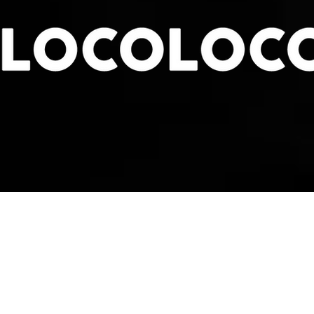
-
Upcoming Event
-